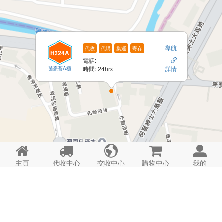
導航
代收
代購
集運
寄存
H224A
電話: -

茵豪薈A櫃
時間: 24hrs
詳情





主頁
代收中心
交收中心
購物中心
我的