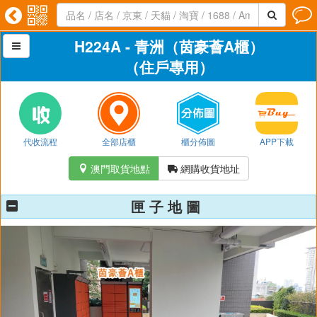




H224A - 青洲（茵豪薈A櫃）

（住戶專用）
代收流程
全部店櫃
櫃分佈圖
APP下載
澳門取貨地點
網購收貨地址


匣 子 地 圖