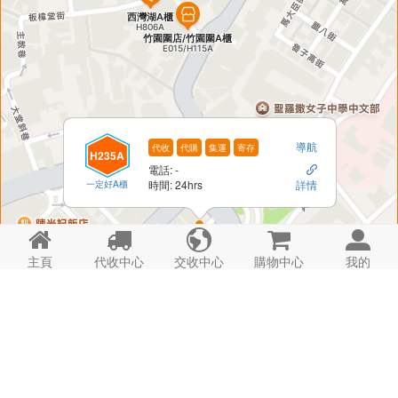
導航
代收
代購
集運
寄存
H235A
電話: -

一定好A櫃
時間: 24hrs
詳情





主頁
代收中心
交收中心
購物中心
我的