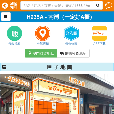




H235A - 南灣（一定好A櫃）

代收流程
全部店櫃
櫃分佈圖
APP下載
澳門取貨地點
網購收貨地址


匣 子 地 圖