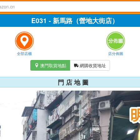
E031 - 新馬路（營地大街店）
全部店櫃
店分佈圖
澳門取貨地點
網購收貨地址


門 店 地 圖