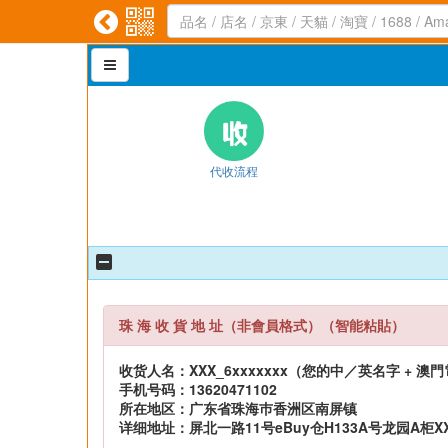



代收流程
珠 海 收 貨 地 址（非會員格式）（智能粘貼）