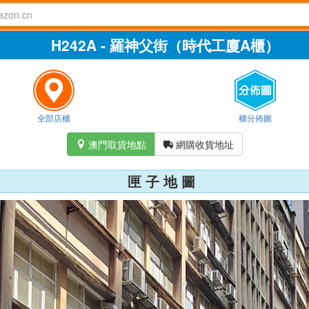
H242A - 羅神父街（時代工廈A櫃）
全部店櫃
櫃分佈圖
澳門取貨地點
網購收貨地址


匣 子 地 圖