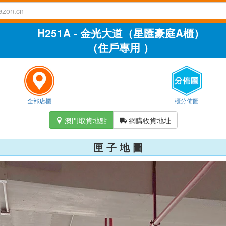
H251A - 金光大道（星匯豪庭A櫃）
（住戶專用 ）
全部店櫃
櫃分佈圖
澳門取貨地點
網購收貨地址


匣 子 地 圖