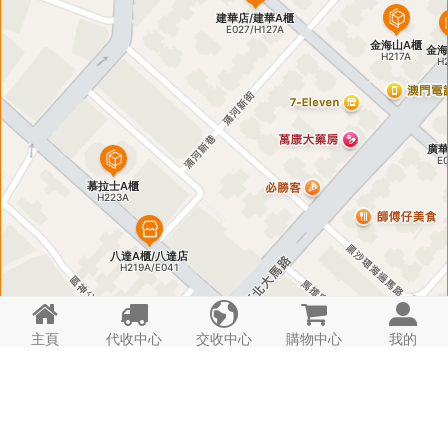





主頁
代收中心
交收中心
購物中心
我的
導航
代收
代購
集運
寄存