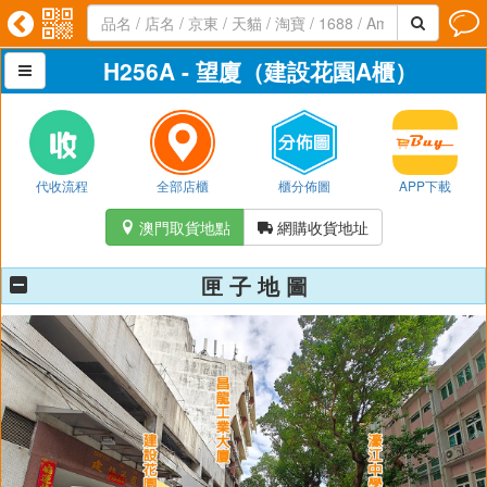




H256A - 望廈（建設花園A櫃）

代收流程
全部店櫃
櫃分佈圖
APP下載
澳門取貨地點
網購收貨地址


匣 子 地 圖