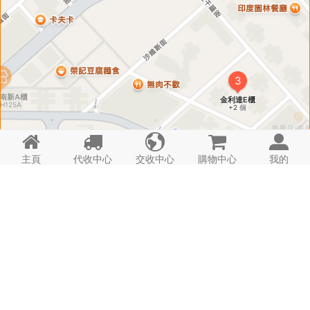
導航
代收
代購
集運
寄存
H211C
電話: -

樂駿盈軒C
時間: 24hrs
詳情





主頁
代收中心
交收中心
購物中心
我的