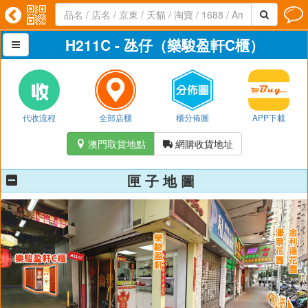




H211C - 氹仔（樂駿盈軒C櫃）

代收流程
全部店櫃
櫃分佈圖
APP下載
澳門取貨地點
網購收貨地址


匣 子 地 圖