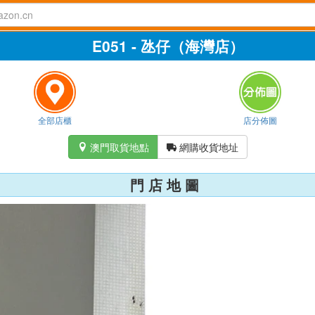
E051 - 氹仔（海灣店）
全部店櫃
店分佈圖
澳門取貨地點
網購收貨地址


門 店 地 圖