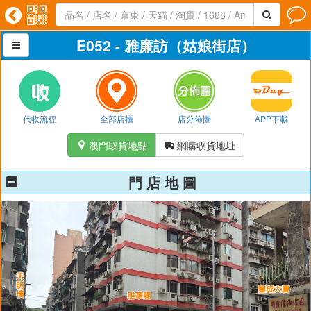




E052 - 雅廉訪（姑娘街店）

代收流程
全部店櫃
店分佈圖
APP下載
澳門取貨地點
網購收貨地址


門 店 地 圖