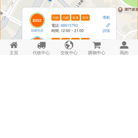
導航
代收
代購
集運
寄存
E052
電話:
68915793

姑娘街店
時間: 12:00 ~ 21:00
詳情
導航
代收
代購
集運
寄存





H152A
電話: -

主頁
代收中心
交收中心
購物中心
我的
姑娘街A櫃
時間: 24hrs
詳情