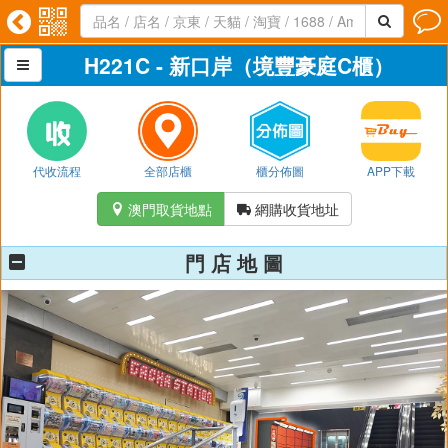




H221C - 新口岸（境豐豪庭C櫃）

代收流程
全部店櫃
櫃分佈圖
APP下載
澳門取貨地點
網購收貨地址


門 店 地 圖