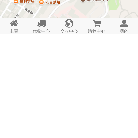





主頁
代收中心
交收中心
購物中心
我的
導航
代收
代購
集運
寄存
H221C
電話: -

境豐豪庭C
時間: 08:30 ~ 23:00
詳情