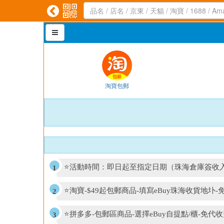



淘寶包郵
⭐活動時間：即日起至指定日期（珠海倉庫簽收
⭐淘寶-$49起包郵商品-填寫eBuy珠海收貨地圤
⭐拼多多-包郵區商品-選擇eBuy自提點/櫃-免代