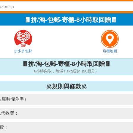
🧧拼/淘-包郵-寄櫃-8小時取回贈🧧
拼多多包郵
店櫃地圖
🧧拼/淘-包郵-寄櫃-8小時取回贈🧧
8小時內取，每滿1.1kg送$1 (20易分）
⚖️規則與條款⚖️
入庫時間為準）
-免代收費；
收費；