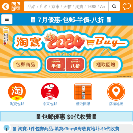




🧧 7月優惠-包郵-半價-八折 🧧

淘寶包郵
京東包郵
櫃取回贈
店櫃地圖
🧧包郵優惠 $0代收費🧧
🧧 淘寶-1件包郵商品-填寫eBuy珠海收貨地圤-$0代收費