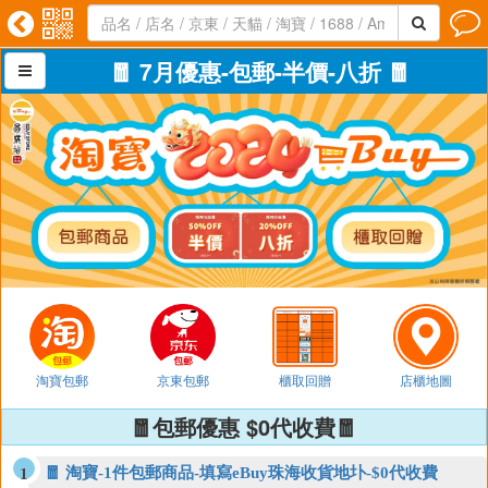




🧧 7月優惠-包郵-半價-八折 🧧

淘寶包郵
京東包郵
櫃取回贈
店櫃地圖
🧧包郵優惠 $0代收費🧧
🧧 淘寶-1件包郵商品-填寫eBuy珠海收貨地圤-$0代收費