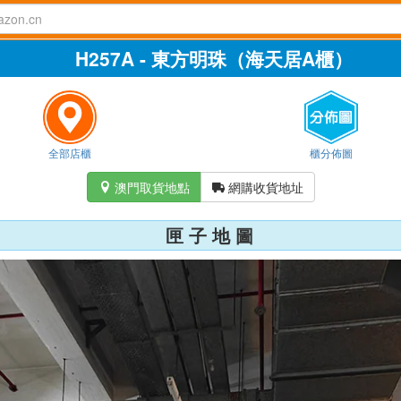
H257A - 東方明珠（海天居A櫃）
全部店櫃
櫃分佈圖
澳門取貨地點
網購收貨地址


匣 子 地 圖