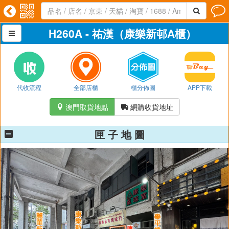




H260A - 祐漢（康樂新邨A櫃）

代收流程
全部店櫃
櫃分佈圖
APP下載
澳門取貨地點
網購收貨地址


匣 子 地 圖