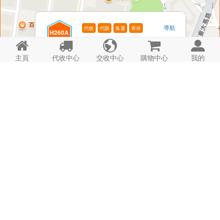
導航
代收
代購
集運
寄存
H260A
電話: -






康樂新邨A
時間: 24hrs
詳情
主頁
代收中心
交收中心
購物中心
我的