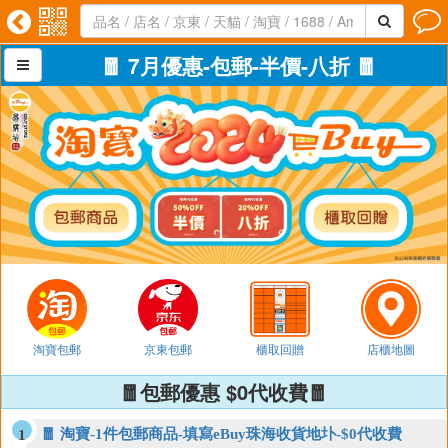




🧧 7月優惠-包郵-半價-八折 🧧

淘寶包郵
京東包郵
櫃取回贈
店櫃地圖
🧧包郵優惠 $0代收費🧧
🧧 淘寶-1件包郵商品-填寫eBuy珠海收貨地圤-$0代收費