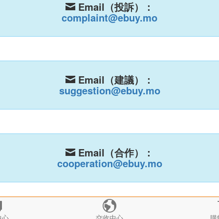
Email（投訴）：

complaint@ebuy.mo
Email（建議）：

suggestion@ebuy.mo
Email（合作）：

cooperation@ebuy.mo


中心
交收中心
購