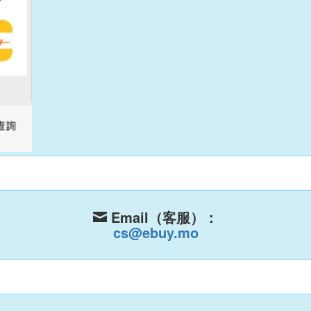
Email（客服）：

cs@ebuy.mo