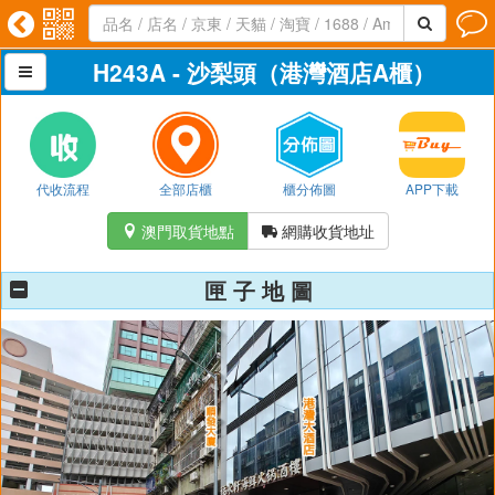




H243A - 沙梨頭（港灣酒店A櫃）

代收流程
全部店櫃
櫃分佈圖
APP下載
澳門取貨地點
網購收貨地址


匣 子 地 圖