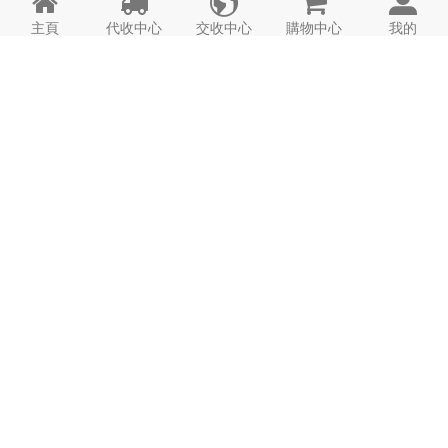





主頁
代收中心
交收中心
購物中心
我的
導航
代收
代購
集運
寄存
H243A
電話:

港灣酒店A
時間: 24hrs
詳情