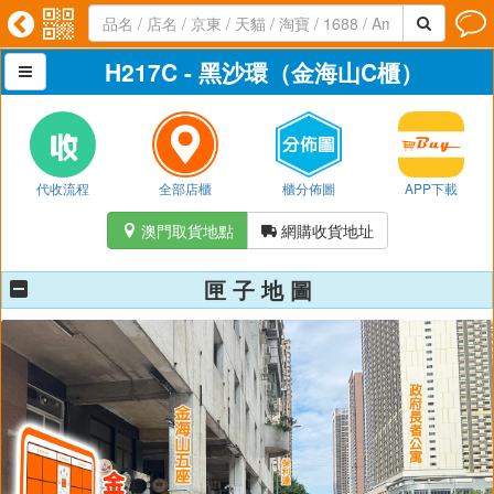




H217C - 黑沙環（金海山C櫃）

代收流程
全部店櫃
櫃分佈圖
APP下載
澳門取貨地點
網購收貨地址


匣 子 地 圖