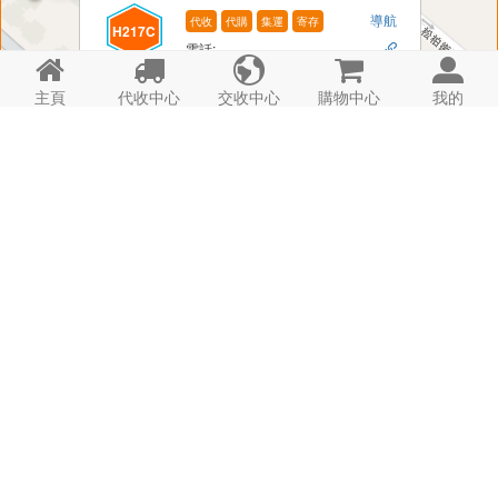
導航
代收
代購
集運
寄存
H217C
電話: -






金海山C櫃
時間: 24hrs
詳情
主頁
代收中心
交收中心
購物中心
我的