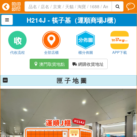




H214J - 筷子基（運順商場J櫃）

代收流程
全部店櫃
櫃分佈圖
APP下載
澳門取貨地點
網購收貨地址


匣 子 地 圖