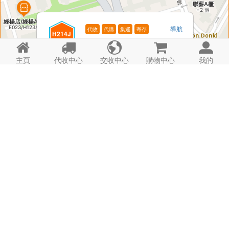
導航
代收
代購
集運
寄存
H214J
電話: -






運順商場J
時間: 09:00~23:50
詳情
主頁
代收中心
交收中心
購物中心
我的