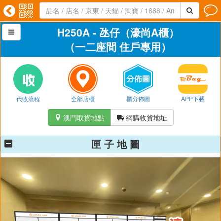




H250A - 氹仔（濠尚A櫃）

（一二座間 住戶專用）
代收流程
全部店櫃
櫃分佈圖
APP下載
澳門取貨地點
網購收貨地址


匣 子 地 圖