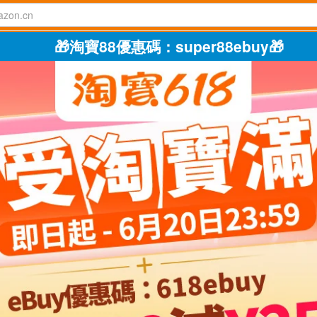
🎁淘寶88優惠碼：super88ebuy🎁