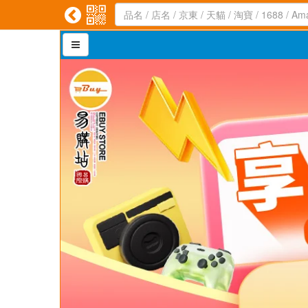


