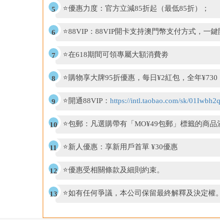
⭐優惠力度：官方立減85折起（最低85折）；
⭐88VIP：88VIP開卡支持澳門幣支付方式，一
⭐在618期間可領專屬大額消費劵
⭐購物享大牌95折優惠，每日¥2紅包，全年¥730
⭐開通88VIP：
https://intl.taobao.com/sk/01Iwbh2
⭐包郵：凡選購帶有「MO¥49包郵」標籤的商品
⭐新人優惠：享新用戶首單 ¥30優惠
⭐優惠受相關條款及細則約束。
⭐如有任何爭議，本公司保留最終解釋及決定權