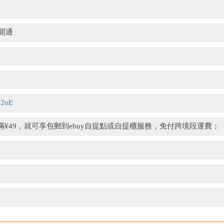
鍵開通
q2oE
滿¥49，就可享包郵到ebuy自提點或自提櫃服務，免付跨境段運費；
。