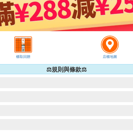
櫃取回贈
店櫃地圖
⚖️規則與條款⚖️