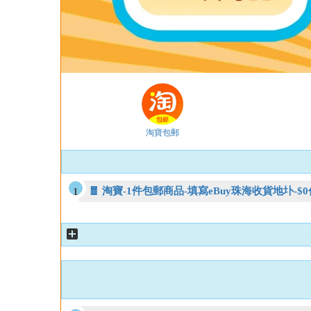
淘寶包郵
🧧 淘寶-1件包郵商品-填寫eBuy珠海收貨地圤-$