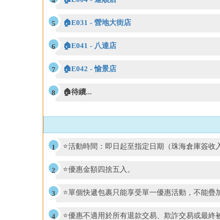
🏠E031 - 營地大街店
🏠E041 - 八達店
🏠E042 - 愉景店
🏠待續...
⭐活動時間：即日起至指定日期（珠海倉庫簽收
⭐優惠金額四捨五入。
⭐單個快遞包裹只能享受單一優惠活動，不能疊
⭐優惠不適用於所有退款交易、欺詐交易或最終