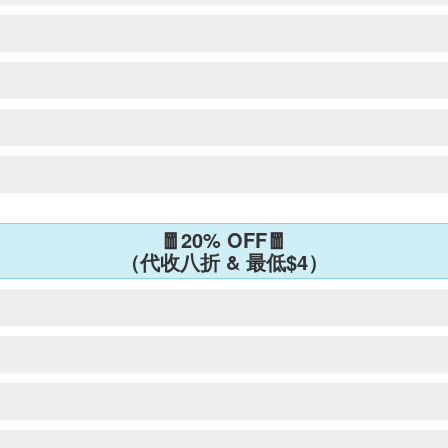
🧧20% OFF🧧
（代收八折 & 最低$4）