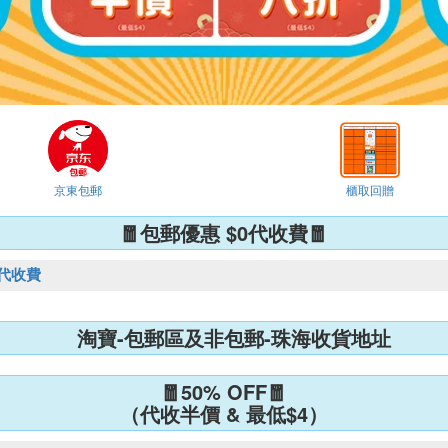
京東包郵
櫃取回贈
🧧包郵優惠 $0代收費🧧
0代收費
淘寶-包郵區及非包郵-珠海收貨地址
🧧50% OFF🧧
（代收半價 & 最低$4）