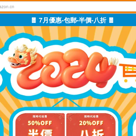
🧧 7月優惠-包郵-半價-八折 🧧