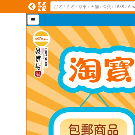


