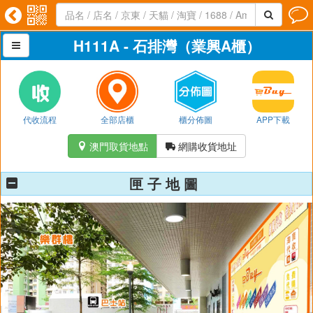




H111A - 石排灣（業興A櫃）

代收流程
全部店櫃
櫃分佈圖
APP下載
澳門取貨地點
網購收貨地址


匣 子 地 圖