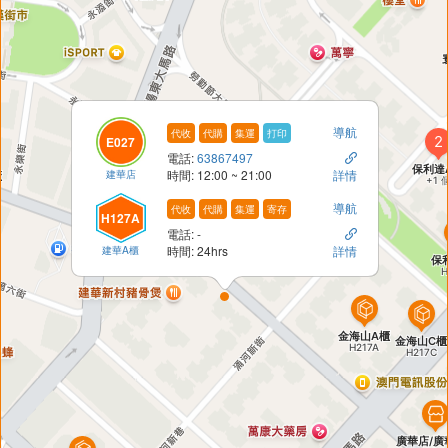
導航
代收
代購
集運
打印
E027
電話:
63867497

建華店
時間: 12:00 ~ 21:00
詳情
導航
代收
代購
集運
寄存
H127A
電話: -

建華A櫃
時間: 24hrs
詳情