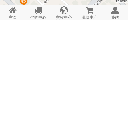





主頁
代收中心
交收中心
購物中心
我的
匣 子 資 料
代 收 費 用