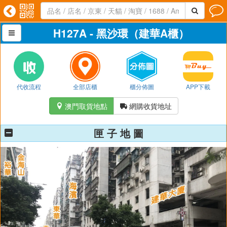




H127A - 黑沙環（建華A櫃）

代收流程
全部店櫃
櫃分佈圖
APP下載
澳門取貨地點
網購收貨地址


匣 子 地 圖