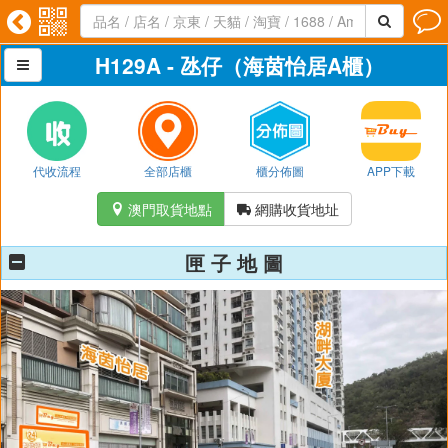




H129A - 氹仔（海茵怡居A櫃）

代收流程
全部店櫃
櫃分佈圖
APP下載
澳門取貨地點
網購收貨地址


匣 子 地 圖