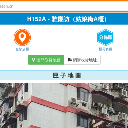
H152A - 雅廉訪（姑娘街A櫃）
全部店櫃
櫃分佈圖
澳門取貨地點
網購收貨地址


匣 子 地 圖