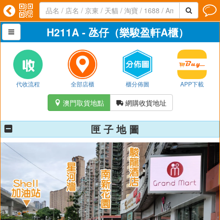




H211A - 氹仔（樂駿盈軒A櫃）

代收流程
全部店櫃
櫃分佈圖
APP下載
澳門取貨地點
網購收貨地址


匣 子 地 圖