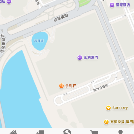




