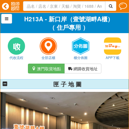




H213A - 新口岸（壹號湖畔A櫃）

（ 住戶專用 ）
代收流程
全部店櫃
櫃分佈圖
APP下載
澳門取貨地點
網購收貨地址


匣 子 地 圖