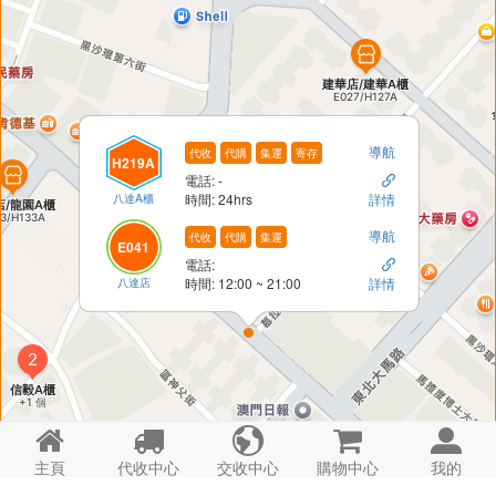
導航
代收
代購
集運
寄存
H219A
電話: -

八達A櫃
時間: 24hrs
詳情
導航
代收
代購
集運
E041
電話:

八達店
時間: 12:00 ~ 21:00
詳情





主頁
代收中心
交收中心
購物中心
我的