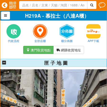




H219A - 慕拉士（八達A櫃）

代收流程
全部店櫃
櫃分佈圖
APP下載
澳門取貨地點
網購收貨地址


匣 子 地 圖