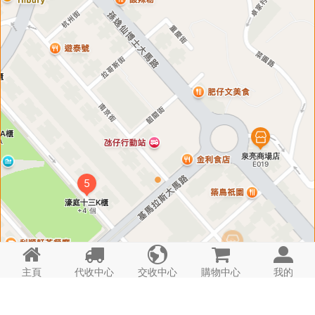
導航
代收
代購
集運
寄存
H222C
電話: -

濠庭都會C
時間: 24hrs
詳情
導航
代收
代購
集運
寄存
H222E
電話: -

濠庭都會E
時間: 24hrs
詳情





主頁
代收中心
交收中心
購物中心
我的