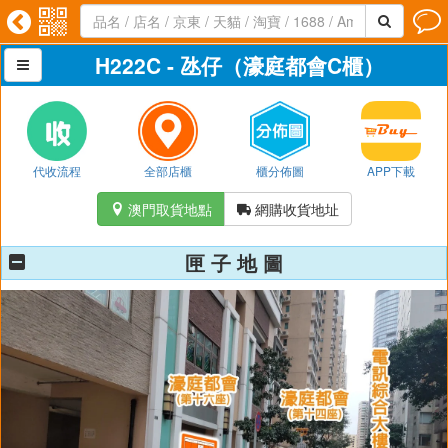




H222C - 氹仔（濠庭都會C櫃）

代收流程
全部店櫃
櫃分佈圖
APP下載
澳門取貨地點
網購收貨地址


匣 子 地 圖