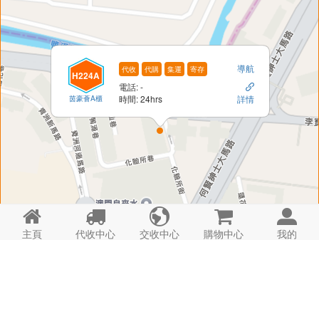
導航
代收
代購
集運
寄存
H224A
電話: -

茵豪薈A櫃
時間: 24hrs
詳情





主頁
代收中心
交收中心
購物中心
我的