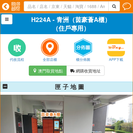




H224A - 青洲（茵豪薈A櫃）

（住戶專用）
代收流程
全部店櫃
櫃分佈圖
APP下載
澳門取貨地點
網購收貨地址


匣 子 地 圖