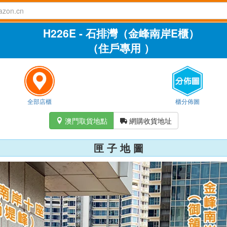
H226E - 石排灣（金峰南岸E櫃）
（住戶專用 ）
全部店櫃
櫃分佈圖
澳門取貨地點
網購收貨地址


匣 子 地 圖