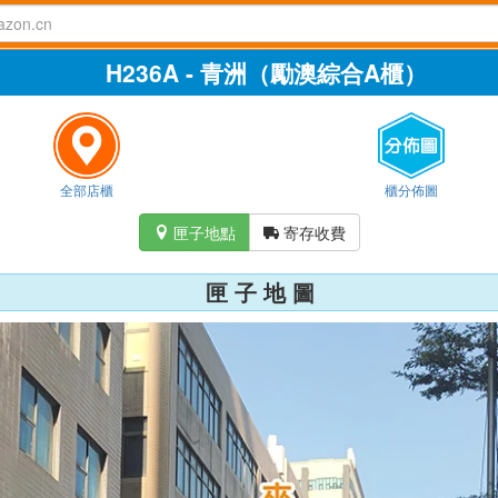
H236A - 青洲（勵澳綜合A櫃）
全部店櫃
櫃分佈圖
匣子地點
寄存收費


匣 子 地 圖