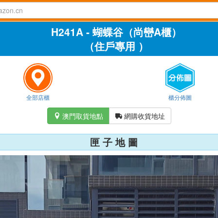
H241A - 蝴蝶⾕（尚巒A櫃）
（住戶專用 ）
全部店櫃
櫃分佈圖
澳門取貨地點
網購收貨地址


匣 子 地 圖