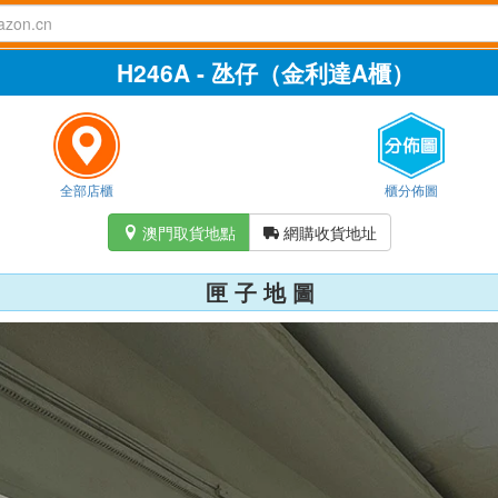
H246A - 氹仔（金利達A櫃）
全部店櫃
櫃分佈圖
澳門取貨地點
網購收貨地址


匣 子 地 圖