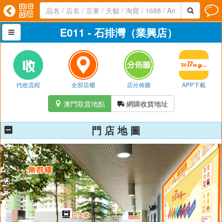




E011 - 石排灣（業興店）

代收流程
全部店櫃
店分佈圖
APP下載
澳門取貨地點
網購收貨地址


門 店 地 圖