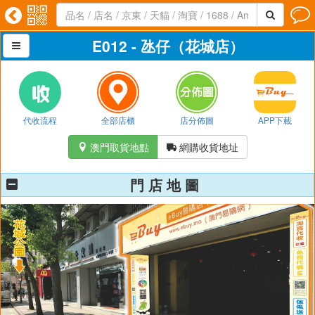




E012 - 氹仔（花城店）

代收流程
全部店櫃
店分佈圖
APP下載
澳門取貨地點
網購收貨地址


門 店 地 圖