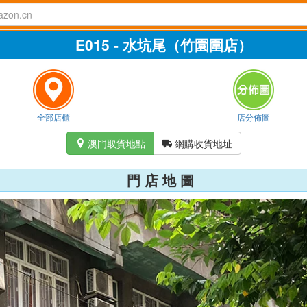
E015 - 水坑尾（竹園圍店）
全部店櫃
店分佈圖
澳門取貨地點
網購收貨地址


門 店 地 圖