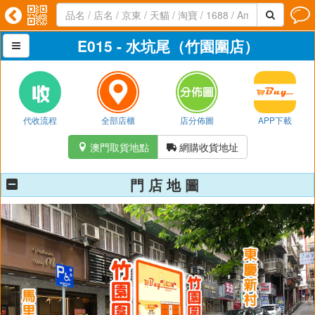




E015 - 水坑尾（竹園圍店）

代收流程
全部店櫃
店分佈圖
APP下載
澳門取貨地點
網購收貨地址


門 店 地 圖