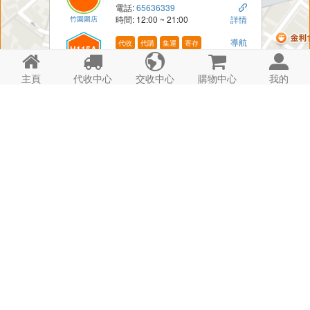
電話:
65636339

竹園圍店
時間: 12:00 ~ 21:00
詳情
導航
代收
代購
集運
寄存
H115A





電話:
65636339

竹園圍A櫃
時間: 24hrs
詳情
主頁
代收中心
交收中心
購物中心
我的