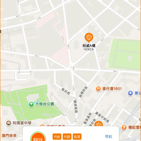
導航
代收
代購
集運
E015