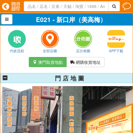




E021 - 新口岸（美高梅）

代收流程
全部店櫃
店分佈圖
APP下載
澳門取貨地點
網購收貨地址


門 店 地 圖