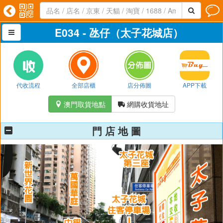




E034 - 氹仔（太子花城店）

代收流程
全部店櫃
店分佈圖
APP下載
澳門取貨地點
網購收貨地址


門 店 地 圖