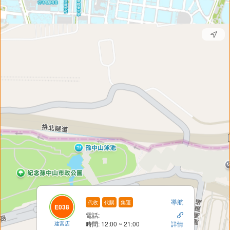
導航
代收
代購
集運
E038
電話:

建富店
時間: 12:00 ~ 21:00
詳情