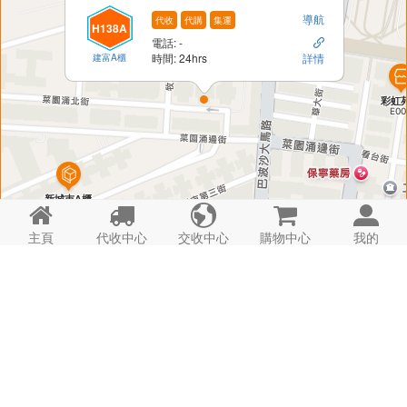
導航
代收
代購
集運
H138A
電話: -

建富A櫃
時間: 24hrs
詳情





主頁
代收中心
交收中心
購物中心
我的