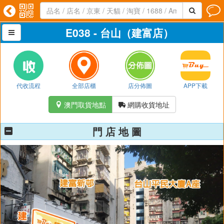




E038 - 台山（建富店）

代收流程
全部店櫃
店分佈圖
APP下載
澳門取貨地點
網購收貨地址


門 店 地 圖