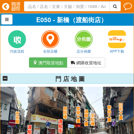




E050 - 新橋（渡船街店）

代收流程
全部店櫃
店分佈圖
APP下載
澳門取貨地點
網購收貨地址


門 店 地 圖