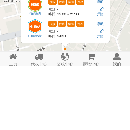
導航
代收
代購
集運
寄存
E050
電話: -

渡船街店
時間: 12:00 ~ 21:00
詳情
導航
代收
代購
集運
寄存
H150A
電話: -

渡船街A櫃
時間: 24hrs
詳情





主頁
代收中心
交收中心
購物中心
我的