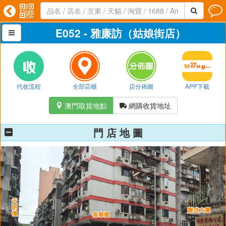




E052 - 雅廉訪（姑娘街店）

代收流程
全部店櫃
店分佈圖
APP下載
澳門取貨地點
網購收貨地址


門 店 地 圖