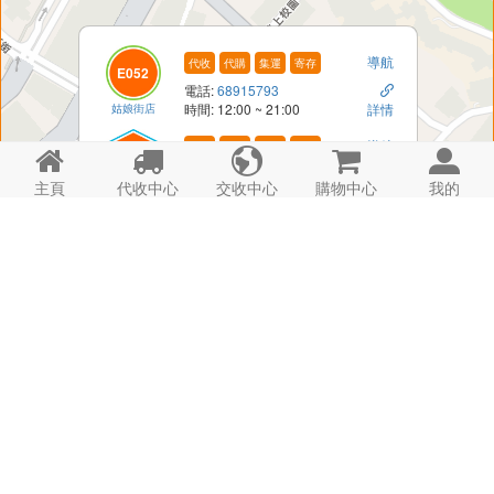
導航
代收
代購
集運
寄存
E052
電話:
68915793

姑娘街店
時間: 12:00 ~ 21:00
詳情
導航
代收
代購
集運
寄存





H152A
電話: -

主頁
代收中心
交收中心
購物中心
我的
姑娘街A櫃
時間: 24hrs
詳情