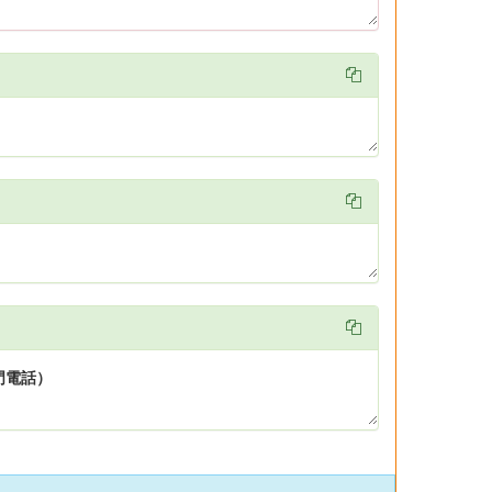


