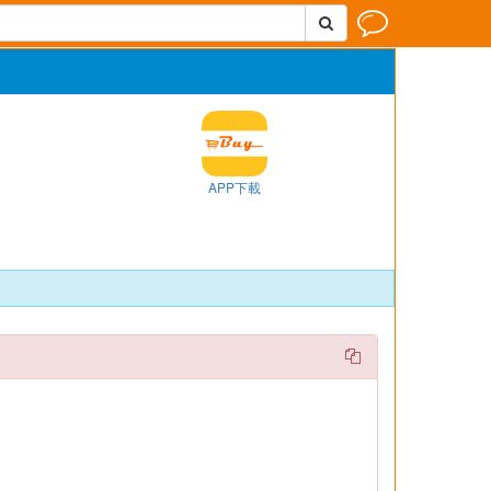


APP下載
