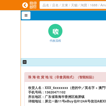



代收流程
珠 海 收 貨 地 址（非會員格式）（智能粘貼）