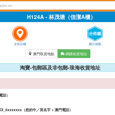
H124A - 林茂塘（信潔A櫃）
全部店櫃
櫃分佈圖
澳門取貨地點
網購收貨地址


淘寶-包郵區及非包郵-珠海收貨地址