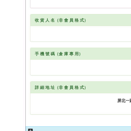
收 貨 人 名（非 會 員 格 式）
手 機 號 碼（倉 庫 專 用）
詳 細 地 址（非 會 員 格 式）