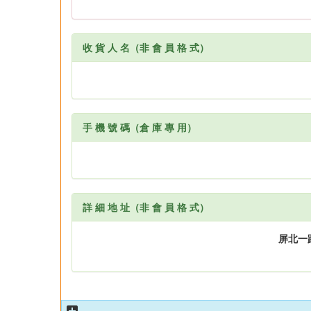
收 貨 人 名（非 會 員 格 式）
手 機 號 碼（倉 庫 專 用）
詳 細 地 址（非 會 員 格 式）