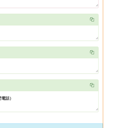


