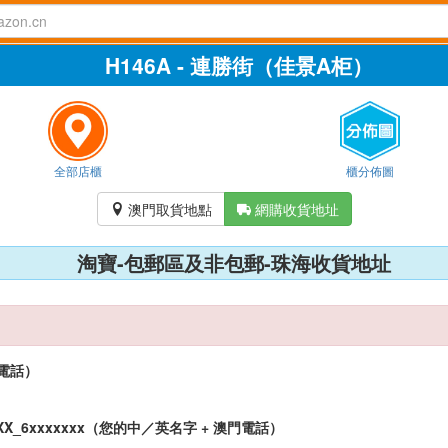
H146A - 連勝街（佳景A柜）
全部店櫃
櫃分佈圖
澳門取貨地點
網購收貨地址


淘寶-包郵區及非包郵-珠海收貨地址