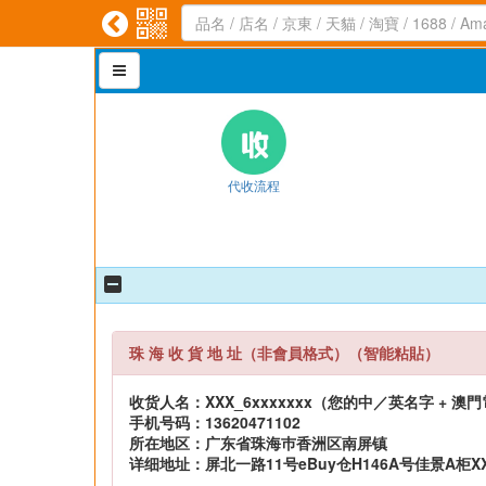



代收流程
珠 海 收 貨 地 址（非會員格式）（智能粘貼）