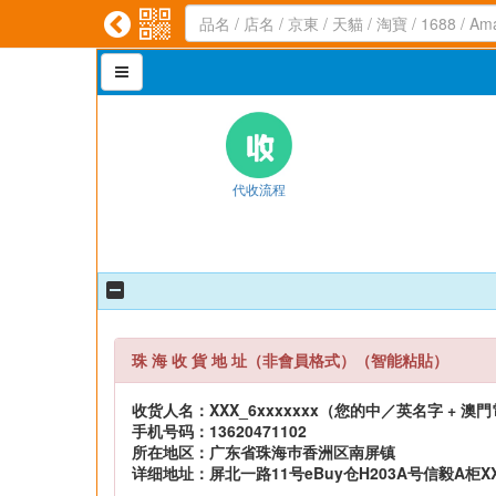



代收流程
珠 海 收 貨 地 址（非會員格式）（智能粘貼）