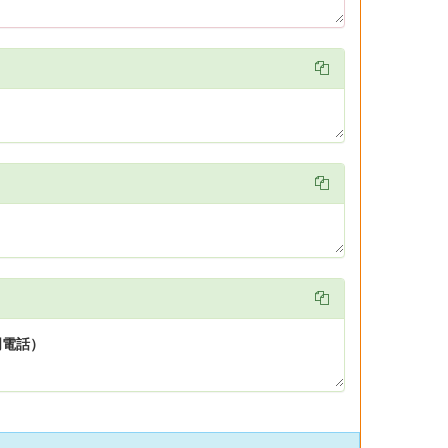


