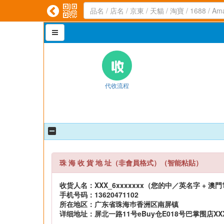



代收流程
珠 海 收 貨 地 址（非會員格式）（智能粘貼）